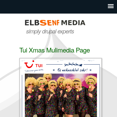
Direkt zum Inhalt
elbsenf
simply drupal experts
media
Tui Xmas Mulimedia Page