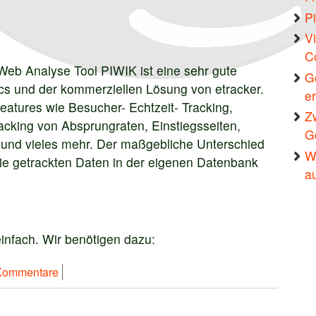
Pi
Vi
C
eb Analyse Tool PIWIK ist eine sehr gute
G
ics und der kommerziellen Lösung von etracker.
e
Features wie Besucher- Echtzeit- Tracking,
Z
cking von Absprungraten, Einstiegsseiten,
G
 und vieles mehr. Der maßgebliche Unterschied
W
die getrackten Daten in der eigenen Datenbank
a
 einfach. Wir benötigen dazu:
inbinden
Kommentare