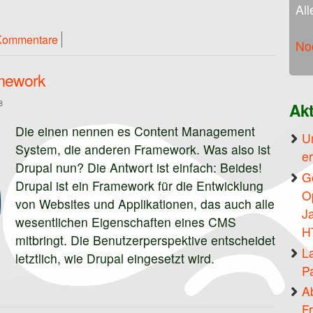
All
ed Optimierung für Drupal: JavaScript und CSS Files im HTM
Kommentare
No
amework
8
Akt
Die einen nennen es Content Management
U
System, die anderen Framework. Was also ist
er
Drupal nun? Die Antwort ist einfach: Beides!
G
Drupal ist ein Framework für die Entwicklung
Op
von Websites und Applikationen, das auch alle
J
wesentlichen Eigenschaften eines CMS
H
mitbringt. Die Benutzerperspektive entscheidet
L
letztlich, wie Drupal eingesetzt wird.
P
MS & Framework
A
F