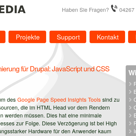
media
Haben Sie Fragen?
04267 
Projekte
Support
Kontakt
erung für Drupal: JavaScript und CSS
Wi
ium des
Google Page Speed Insights Tools
sind zu
ssourcen, die im HTML Head vor dem Rendern
den werden müssen. Dies hat eine minimale
sses zur Folge. Diese Verzögerung ist bei High
ungsstarker Hardware für den Anwender kaum