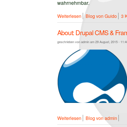
wahrnehmbar.
über Google Page Spe
Weiterlesen
Blog von Guido
3 
About: Drupal CMS & Fr
geschrieben von
admin
am 29 August, 2015 - 11:4
über About: Drupal C
Weiterlesen
Blog von admin