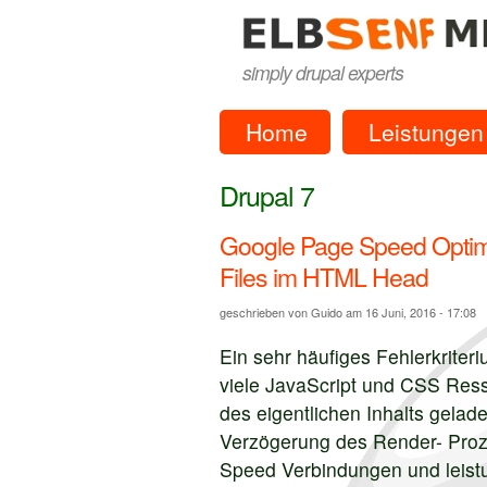
Direkt zum Inhalt
elbsenf 
simply drupal experts
Home
Leistungen
Drupal 7
Google Page Speed Optimi
Files im HTML Head
geschrieben von
Guido
am 16 Juni, 2016 - 17:08
Ein sehr häufiges Fehlerkriter
viele JavaScript und CSS Re
des eigentlichen Inhalts gela
Verzögerung des Render- Proze
Speed Verbindungen und leist