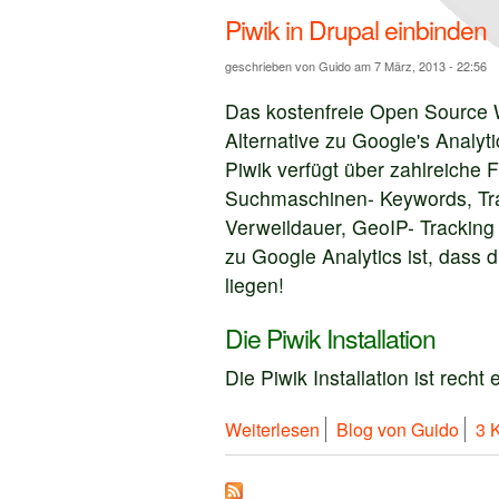
Piwik in Drupal einbinden
geschrieben von
Guido
am 7 März, 2013 - 22:56
Das kostenfreie Open Source W
Alternative zu Google's Analyt
Piwik verfügt über zahlreiche 
Suchmaschinen- Keywords, Tra
Verweildauer, GeoIP- Tracking
zu Google Analytics ist, dass 
liegen!
Die Piwik Installation
Die Piwik Installation ist recht
über Piwik in Drupal e
Weiterlesen
Blog von Guido
3 