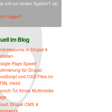
es mit nur einem System? Ja!
L Head
ch Fragen?
uell im Blog
mkreissuche in Drupal 8
stellen
oogle Page Speed
timierung für Drupal:
avaScript und CSS Files im
TML Head
aunch Tui Xmas Multimedia
age
bout: Drupal CMS &
ramework