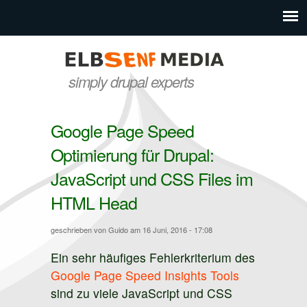
Direkt zum Inhalt
elbsenf
simply drupal experts
media
Google Page Speed
Optimierung für Drupal:
JavaScript und CSS Files im
HTML Head
geschrieben von
Guido
am 16 Juni, 2016 - 17:08
Ein sehr häufiges Fehlerkriterium des
Google Page Speed Insights Tools
sind zu viele JavaScript und CSS